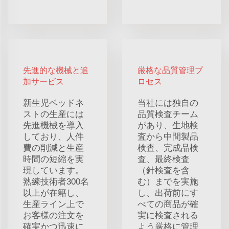
先進的な機械と追
厳格な品質管理プ
加サービス
ロセス
新生児ベッドネ
当社には独自の
ストの生産には
品質検査チーム
先進機械を導入
があり、生地検
しており、人件
査から中間製品
費の削減と生産
検査、完成品検
時間の短縮を実
査、最終検査
現しています。
（針検査を含
熟練技術者300名
む）までを実施
以上が在籍し、
し、出荷前にす
生産ライン上で
べての商品が確
お客様の注文を
実に検査される
確実かつ迅速に
よう厳格に管理