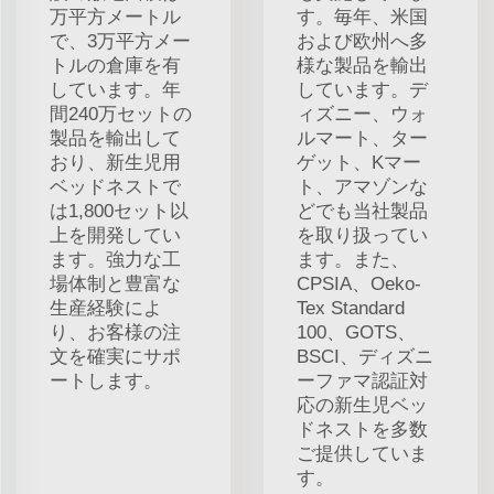
万平方メートル
す。毎年、米国
で、3万平方メー
および欧州へ多
トルの倉庫を有
様な製品を輸出
しています。年
しています。デ
間240万セットの
ィズニー、ウォ
製品を輸出して
ルマート、ター
おり、新生児用
ゲット、Kマー
ベッドネストで
ト、アマゾンな
は1,800セット以
どでも当社製品
上を開発してい
を取り扱ってい
ます。強力な工
ます。また、
場体制と豊富な
CPSIA、Oeko-
生産経験によ
Tex Standard
り、お客様の注
100、GOTS、
文を確実にサポ
BSCI、ディズニ
ートします。
ーファマ認証対
応の新生児ベッ
ドネストを多数
ご提供していま
す。