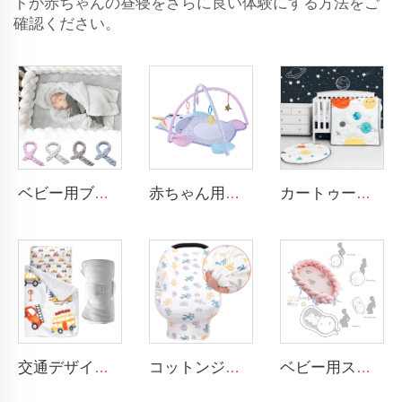
トが赤ちゃんの昼寝をさらに良い体験にする方法をご
確認ください。
ベビー用ブレイド加工されたクレードバンパー ノット付きプラッシュ ソフトなトドラー用ベビースリープネスト ブレイドクレードバンパー ニューボーン用
赤ちゃん用お腹ばいアクティビティマット 掛けられる感覚玩具 動物デザイン 赤ちゃん用プレイマット ジム
カートゥーン スペース ベビー男の子用ベッドセット 3ピース コットベビーベッド寝具セット
交通デザイン 大型ロール式昼寝マット 幼児用昼寝マット 取り外し可能な枕とブランケット付き
コットンジャージー素材のナーシングエプロン、360度プライバシー保護、超ソフトな授乳カバー
ベビー用スリーピングネストベッド ブレイド加工されたソフトなニューボーン用ラウンジャー ポータブルクレード 該当するベビーネスト